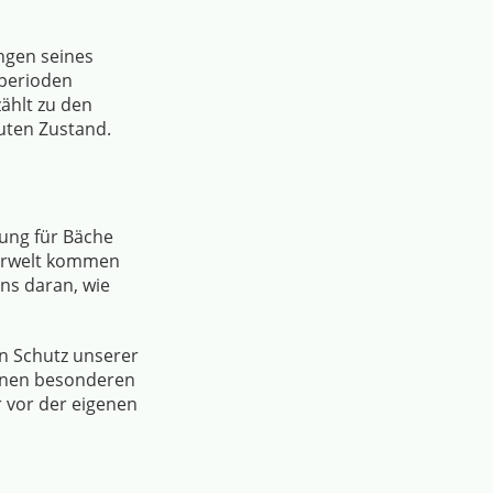
ungen seines
tperioden
ählt zu den
guten Zustand.
tung für Bäche
Tierwelt kommen
uns daran, wie
en Schutz unserer
einen besonderen
 vor der eigenen