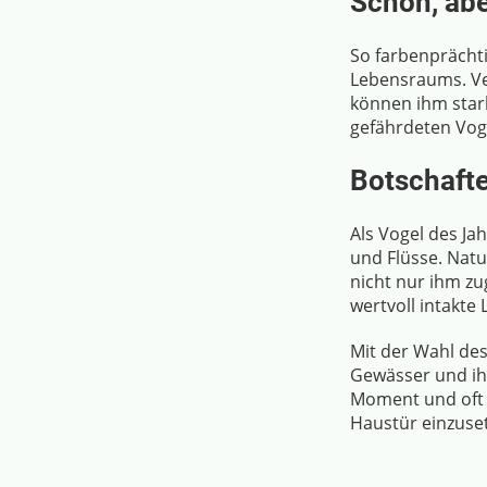
Schön, abe
So farbenprächti
Lebensraums. Ve
können ihm stark
gefährdeten Voge
Botschafte
Als Vogel des Ja
und Flüsse. Natu
nicht nur ihm zu
wertvoll intakte
Mit der Wahl des
Gewässer und ih
Moment und oft a
Haustür einzuse