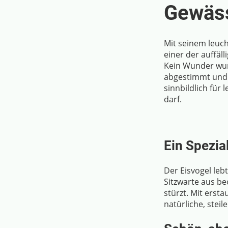
Gewäs
Mit seinem leuc
einer der auffäl
Kein Wunder wu
abgestimmt und 
sinnbildlich für
darf.
Ein Spezia
Der Eisvogel leb
Sitzwarte aus be
stürzt. Mit ersta
natürliche, steil