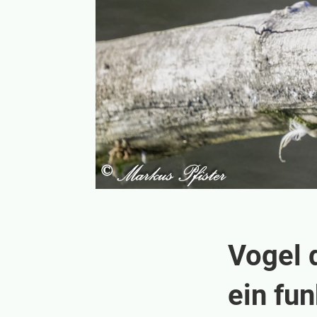
Vogel 
ein fu