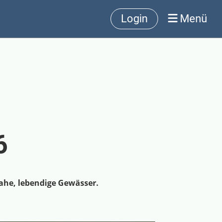
Login
Menü
6
nahe, lebendige Gewässer.