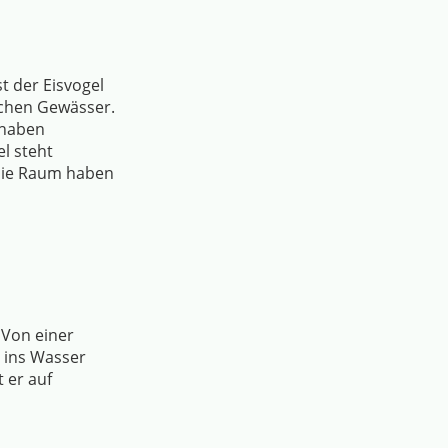
t der Eisvogel
schen Gewässer.
 haben
l steht
 die Raum haben
 Von einer
l ins Wasser
t er auf